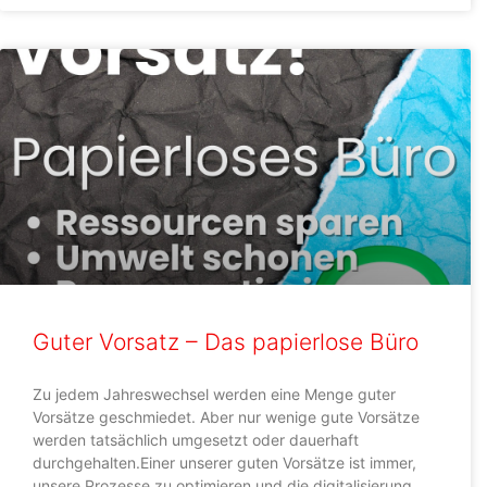
Guter Vorsatz – Das papierlose Büro
Zu jedem Jahreswechsel werden eine Menge guter
Vorsätze geschmiedet. Aber nur wenige gute Vorsätze
werden tatsächlich umgesetzt oder dauerhaft
durchgehalten.Einer unserer guten Vorsätze ist immer,
unsere Prozesse zu optimieren und die digitalisierung