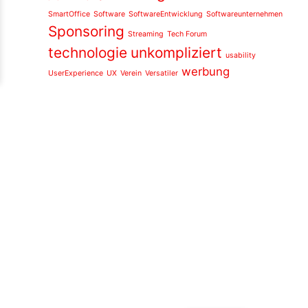
SmartOffice
Software
SoftwareEntwicklung
Softwareunternehmen
Sponsoring
Streaming
Tech Forum
technologie
unkompliziert
usability
werbung
UserExperience
UX
Verein
Versatiler