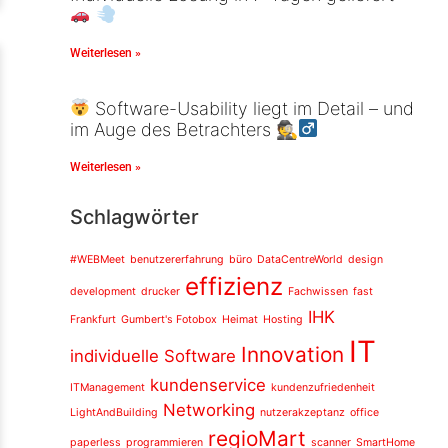
Weiterlesen »
Software-Usability liegt im Detail – und
im Auge des Betrachters 🕵‍
Weiterlesen »
Schlagwörter
#WEBMeet
benutzererfahrung
büro
DataCentreWorld
design
effizienz
development
drucker
Fachwissen
fast
IHK
Frankfurt
Gumbert's Fotobox
Heimat
Hosting
IT
Innovation
individuelle Software
kundenservice
ITManagement
kundenzufriedenheit
Networking
LightAndBuilding
nutzerakzeptanz
office
regioMart
paperless
programmieren
scanner
SmartHome