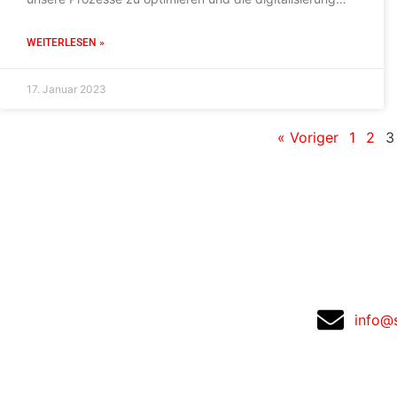
(auch bei uns) voranzutreiben. Ein Prozess, der auch bei
uns in der Vergangenheit immer mal wieder
WEITERLESEN »
„Kopfzerbrechen“ bereitet
17. Januar 2023
« Voriger
1
2
3
info@