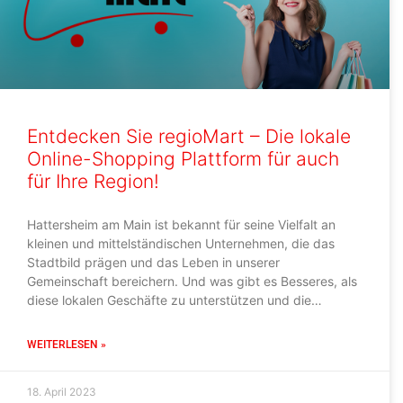
Entdecken Sie regioMart – Die lokale
Online-Shopping Plattform für auch
für Ihre Region!
Hattersheim am Main ist bekannt für seine Vielfalt an
kleinen und mittelständischen Unternehmen, die das
Stadtbild prägen und das Leben in unserer
Gemeinschaft bereichern. Und was gibt es Besseres, als
diese lokalen Geschäfte zu unterstützen und die
Wirtschaft in unserer Stadt zu stärken? Genau das bietet
Ihnen regioMart – unsere
WEITERLESEN »
18. April 2023